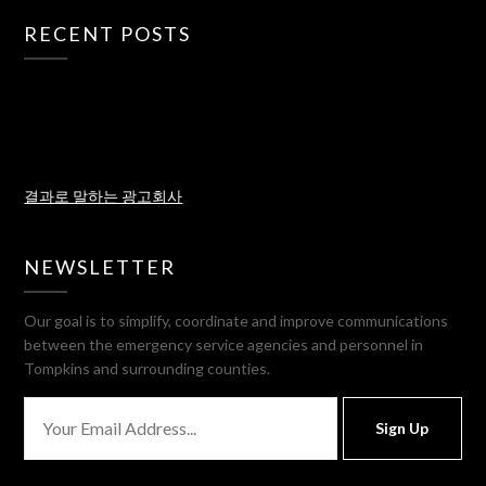
RECENT POSTS
결과로 말하는 광고회사
NEWSLETTER
Our goal is to simplify, coordinate and improve communications
between the emergency service agencies and personnel in
Tompkins and surrounding counties.
Sign Up