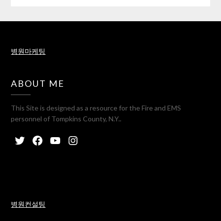
병원마케팅
ABOUT ME
This Site is designed as a resource for the Fire and EMS
personnel of Tompkins County, N.Y..
병원컨설팅